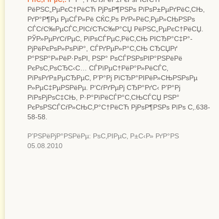
РёРЅС„РµРєС†РёСЋ РјРѕР¶РЅРѕ РїРѕР±РµРґРёС‚СЊ,
РґР°Р¶Рµ РµСЃР»Рё СЌС‚Рѕ РґР»РёС‚РµР»СЊРЅРѕ
СЃСѓС‰РµСЃС‚РІСѓСЋС‰Р°СЏ РёРЅС„РµРєС†РёСЏ.
РЎР»РµРґСѓРµС‚ РїРѕСЃРµС‚РёС‚СЊ РІСЂР°С‡Р°-
РјРёРєРѕР»РѕРіР°, СЃРґРµР»Р°С‚СЊ СЂСЏРґ
Р°РЅР°Р»РёР·РѕРІ, РЅР° РѕСЃРЅРѕРІР°РЅРёРё
РєРѕС‚РѕСЂС‹С… СЃРїРµС†РёР°Р»РёСЃС‚
РїРѕРґР±РµСЂРµС‚ Р’Р°Рј РїСЂР°РІРёР»СЊРЅРѕРµ
Р»РµС‡РµРЅРёРµ. Р‘СѓРґРµРј СЂР°РґС‹ Р’Р°Рј
РїРѕРјРѕС‡СЊ, Р·Р°РїРёСЃР°С‚СЊСЃСЏ РЅР°
РєРѕРЅСЃСѓР»СЊС‚Р°С†РёСЋ РјРѕР¶РЅРѕ РїРѕ С‚.638-
58-58.
Р’РЅРёРјР°РЅРёРµ: РѕС‚РІРµС‚ Р±С‹Р» РґР°РЅ
05.08.2010