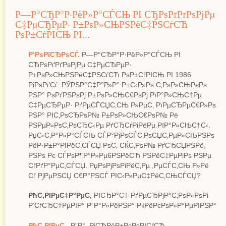
Р—Р°СЂР°Р·РёР»Р°СЃСЊ РІ СЂРѕРґРґРѕРјРµ
С‡РµСЂРµР· Р±РѕР»СЊРЅРёС‡РЅСѓСЋ
РѕР±СѓРІСЊ РІ...
Р’РѕРїСЂРѕСЃ.
Р—Р°СЂР°Р·РёР»Р°СЃСЊ РІ
СЂРѕРґРґРѕРјРµ С‡РµСЂРµР·
Р±РѕР»СЊРЅРёС‡РЅСѓСЋ РѕР±СѓРІСЊ РІ 1986
РіРѕРґСѓ. РЎРЅР°С‡Р°Р»Р° Р±С‹Р»Рѕ С‚РѕР»СЊРєРѕ
РЅР° РѕРґРЅРѕРј Р±РѕР»СЊС€РѕРј РїР°Р»СЊС†Рµ
С‡РµСЂРµР· РґРµСЃСЏС‚СЊ Р»РµС‚ РїРµСЂРµС€Р»Рѕ
РЅР° РІС‚РѕСЂРѕР№ Р±РѕР»СЊС€РѕР№ Рё
РЅРµР»РѕС‚РѕСЂС‹Рµ РґСЂСѓРіРёРµ РїР°Р»СЊС†С‹.
РџС‹С‚Р°Р»Р°СЃСЊ СЃР°РјРѕСЃС‚РѕСЏС‚РµР»СЊРЅРѕ
РёР·Р±Р°РІРёС‚СЃСЏ РѕС‚ СЌС‚РѕР№ РґСЂСЏРЅРё,
РЅРѕ Рє СЃРѕР¶Р°Р»Рµ6РЅРёСЋ РЅРёС‡РµРіРѕ РЅРµ
СѓРґР°РµС‚СЃСЏ. РџРѕРјРѕРіРёС‚Рµ ,РµСЃС‚СЊ Р»Рё
Сѓ РјРµРЅСЏ С€Р°РЅСЃ РІС‹Р»РµС‡РёС‚СЊСЃСЏ?
РћС‚РІРµС‡Р°РµС‚
РІСЂР°С‡-РґРµСЂРјР°С‚РѕР»РѕРі
Р‘СѓСЂС†РµРІР° Р“Р°Р»РёРЅР° РќРёРєРѕР»Р°РµРІРЅР°
РћС‚РІРµС‚.
Р”Р°, РіСЂРёР±РєРѕРІСѓСЋ