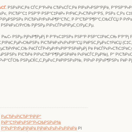
СЃ.
РЅРѕРіС‚Рё СЃС‚Р°Р»Рё СЂРѕСЃС‚Рё РІРѕР»РЅР°РјРё, Р°РЅР°Р»
Рє, РІСЂР°С‡ РЅР°Р·РЅР°С‡РёР» РґРёС„Р»СЋРєР°РЅ, РЅРѕ С‚Рѕ С‡С‚
РїРµРЅРЅРѕ РїСЂРѕРґРѕР»Р¶Р°СЋС‚ Р·Р°СЂР°Р¶Р°С‚СЊСЃСЏ Р·РґРѕС
ѕ РЅРёР±СѓРґСЊ РјРЅРµ РїРѕСЃРѕРІРµС‚СѓРµС‚Рµ.
.
РњС‹ РЅРµ РјРѕР¶РµРј Р·Р°РѕС‡РЅРѕ РЅР°Р·РЅР°С‡РёС‚СЊ Р’Р°Рј Р
‚РІРёС‚РµР»СЊРЅРѕ РіСЂРёР±РєРѕРІР°СЏ РёРЅС„РµРєС†РёСЏ (С‡С‚Р
ІРµСЂРґРёС‚СЊ РёСЃСЃР»РµРґРѕРІР°РЅРёРµРј Рё РёСЃРєР»СЋС‡РёС‚
µРЅРЅРѕ РїСЂРё РїРѕСЂР°Р¶РµРЅРёРё РєРёСЃС‚РµР№), Р° РїСЂРѕС
°Р»Р°СЃСЊ РЅРµСЌС„С„РµРєС‚РёРІРЅРѕР№, РІРѕР·РјРѕР¶РЅРѕ РёР·
РџСЂРѕРіСЂР°РјРјР°
РќР°С†РёРѕРЅР°Р»СЊРЅРѕР№
Р°РєР°РґРµРјРёРё РјРёРєРѕР»РѕРіРёРё
РІ