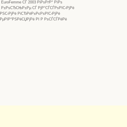
EuroFemme СЃ 2003 РіРѕРґР° РїРѕ
Р±РѕСЂСЊР±Рµ СЃ РјР°СЃСЃРѕРІС‹РјРё
РЅС‹РјРё РіСЂРёР±РєРѕРІС‹РјРё
РµРІР°РЅРёСЏРјРё РІ Р РѕСЃСЃРёРё