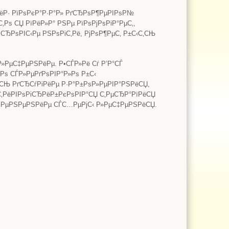
РёР· РїРѕРєР°Р·Р°Р» РґСЂРѕР¶РµРІРѕР№
Рѕ СЏ РїРёР»Р° РЅРµ РїРѕРјРѕРіР°РµС‚,
ЂРѕРІС‹Рµ РЅРѕРіС‚Рё, РјРѕР¶РµС‚ Р±С‹С‚СЊ
»РµС‡РµРЅРёРµ. Р•СЃР»Рё Сѓ Р’Р°СЃ
ѕ СЃР»РµРґРѕРІР°Р»Рѕ Р±С‹
СЊ РґСЂСѓРіРёРµ Р·Р°Р±РѕР»РµРІР°РЅРёСЏ,
‚РёРІРѕРіСЂРёР±РєРѕРІР°СЏ С‚РµСЂР°РїРёСЏ
РјРµРЅРµРЅРёРµ СЃС…РµРјС‹ Р»РµС‡РµРЅРёСЏ.