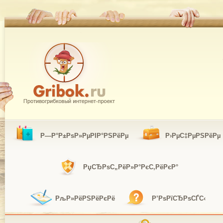
Р“СЂРёР±РѕРє.Р РЈ.
РџСЂРѕС‚РёРІРѕРіСЂРёР±РєРѕРІС‹Р№
РёРЅС‚РµСЂРЅРµС‚-РїСЂРѕРµРєС‚
Р—Р°Р±РѕР»РµРІР°РЅРёРµ
Р›РµС‡РµРЅРёРµ
РџСЂРѕС„РёР»Р°РєС‚РёРєР°
РљР»РёРЅРёРєРё
Р’РѕРїСЂРѕСЃС‹