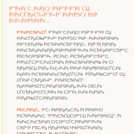
Р“РѕРґ С‚РѕРјСѓ РЅР°Р·Р°Рґ СЏ
РїРѕСЃРµС‰Р°Р»Р° РѕРґРЅСѓ РёР·
РєР»РёРЅРёРє...
Р’РѕРїСЂРѕСЃ.
Р“РѕРґ С‚РѕРјСѓ РЅР°Р·Р°Рґ СЏ
РїРѕСЃРµС‰Р°Р»Р° РѕРґРЅСѓ РёР· РєР»РёРЅРёРє
РІР°С€РµР№ РїСЂРѕРіСЂР°РјРјС‹. РўР°Рј РјРЅРµ
РїРѕСЂРµРєРѕРјРµРЅРґРѕРІР°Р»Рё РїСЂРµРїР°СЂР°С‚
РћСЂСѓРЅРіР°Р». Р­С‚РѕС‚ РїСЂРµРїР°СЂР°С‚
РґРѕСЃС‚Р°С‚РѕС‡РЅРѕ РґРѕСЂРѕРіРѕР№ Рё Сѓ
РјРµРЅСЏ РЅРµ Р±С‹Р»Рѕ РІРѕР·РјРѕР¶РЅРѕСЃС‚Рё
РµРіРѕ РїСЂРёРѕР±СЂРµСЃС‚Рё. РЎРµР№С‡Р°СЃ СЏ
СЃРѕР·СЂРµР»Р°. Р’РѕРїСЂРѕСЃ:
РµРґРёРЅСЃС‚РІРµРЅРЅРѕРµ Р»Рё СЌС‚Рѕ
СЃСЂРµРґСЃС‚РІРѕ Рё С‚Р°Рє Р»Рё РѕРЅРѕ
РґРµР№СЃС‚РІРµРЅРЅРѕ.
РћС‚РІРµС‚.
Р’С‹ РёРјРµРµС‚Рµ РІ РІРёРґСѓ
РїСЂРѕРµРєС‚ "Р“РѕСЂСЏС‡Р°СЏ Р»РёРЅРёСЏ", РІ
РєРѕС‚РѕСЂРѕРј СѓС‡Р°СЃС‚РІРѕРІР°Р»Рё
СЂР°Р·РЅС‹Рµ РјРµРґРёС†РёРЅСЃРєРёРµ
С†РµРЅС‚СЂС‹ РњРѕСЃРєРІС‹.