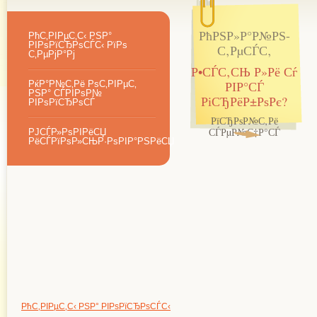
РћРЅР»Р°Р№РЅ-
РћС‚РІРµС‚С‹ РЅР°
РІРѕРїСЂРѕСЃС‹ РїРѕ
С‚РµСЃС‚
С‚РµРјР°Рј
Р•СЃС‚СЊ Р»Рё Сѓ
РІР°СЃ
РќР°Р№С‚Рё РѕС‚РІРµС‚
РЅР° СЃРІРѕР№
РіСЂРёР±РѕРє?
РІРѕРїСЂРѕСЃ
РїСЂРѕР№С‚Рё
СЃРµР№С‡Р°СЃ
РЈСЃР»РѕРІРёСЏ
РёСЃРїРѕР»СЊР·РѕРІР°РЅРёСЏ
РћС‚РІРµС‚С‹ РЅР° РІРѕРїСЂРѕСЃС‹