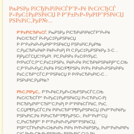
РњРЅРµ РїСЂРѕРїРёСЃР°Р»Рё РєСѓСЂСЃ
Р»РµС‡РµРЅРёСЏ Р·Р°Р±РѕР»РµРІР°РЅРёСЏ
РЅРѕРіС‚РµР№...
Р’РѕРїСЂРѕСЃ.
РњРЅРµ РїСЂРѕРїРёСЃР°Р»Рё
РєСѓСЂСЃ Р»РµС‡РµРЅРёСЏ
Р·Р°Р±РѕР»РµРІР°РЅРёСЏ РЅРѕРіС‚РµР№
С‚РµСЂР±РёР·РёР»РѕРј РІ С‚РµС‡РµРЅРёРµ 3-С…
РјРµСЃСЏС†РµРІ. Р­С‚РѕРіРѕ Р±СѓРґРµС‚
РґРѕСЃС‚Р°С‚РѕС‡РЅРѕ, РёР»Рё РїСЂРёРЅРёРјР°С‚СЊ
С‚Р°Р±Р»РµС‚РєРё РЅСѓР¶РЅРѕ РґРѕ РїРѕР»РЅРѕРіРѕ
РѕС‚СЂР°СЃС‚Р°РЅРёСЏ Р·РґРѕСЂРѕРІС‹С…
РЅРѕРіС‚РµР№?
РћС‚РІРµС‚.
Р”Р»РёС‚РµР»СЊРЅРѕСЃС‚СЊ
РєСѓСЂСЃР° Р»РµС‡РµРЅРёСЏ Р»СЋР±С‹Рј
РїСЂРµРїР°СЂР°С‚РѕРј Р·Р°РІРёСЃРёС‚ РѕС‚
С‚СЏР¶РµСЃС‚Рё РїРѕСЂР°Р¶РµРЅРёСЏ (РєР°РєРёРµ
РЅРѕРіС‚Рё РїРѕСЂР°Р¶РµРЅС‹, РєР°РєР°СЏ
С„РѕСЂРјР° Р·Р°Р±РѕР»РµРІР°РЅРёСЏ,
РЅР°СЃРєРѕР»СЊРєРѕ РїРѕ РґР»РёРЅРµ, РєР°РєРѕРІРѕ
СѓС‚РѕР»С‰РµРЅРёРµ РЅРѕРіС‚СЏ) Рё