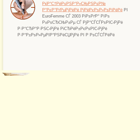
РќР°С†РёРѕРЅР°Р»СЊРЅРѕР№
Р°РєР°РґРµРјРёРё РјРёРєРѕР»РѕРіРёРё
РІ
EuroFemme СЃ 2003 РіРѕРґР° РїРѕ
Р±РѕСЂСЊР±Рµ СЃ РјР°СЃСЃРѕРІС‹РјРё
Р·Р°СЂР°Р·РЅС‹РјРё РіСЂРёР±РєРѕРІС‹РјРё
Р·Р°Р±РѕР»РµРІР°РЅРёСЏРјРё РІ Р РѕСЃСЃРёРё