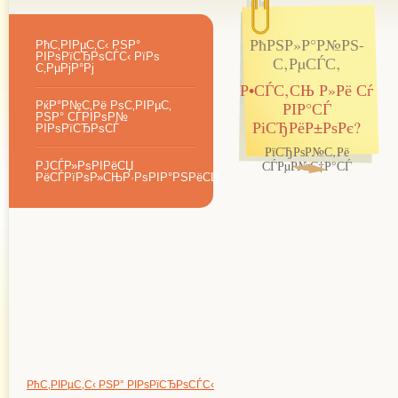
РћРЅР»Р°Р№РЅ-
РћС‚РІРµС‚С‹ РЅР°
РІРѕРїСЂРѕСЃС‹ РїРѕ
С‚РµСЃС‚
С‚РµРјР°Рј
Р•СЃС‚СЊ Р»Рё Сѓ
РІР°СЃ
РќР°Р№С‚Рё РѕС‚РІРµС‚
РЅР° СЃРІРѕР№
РіСЂРёР±РѕРє?
РІРѕРїСЂРѕСЃ
РїСЂРѕР№С‚Рё
СЃРµР№С‡Р°СЃ
РЈСЃР»РѕРІРёСЏ
РёСЃРїРѕР»СЊР·РѕРІР°РЅРёСЏ
РћС‚РІРµС‚С‹ РЅР° РІРѕРїСЂРѕСЃС‹