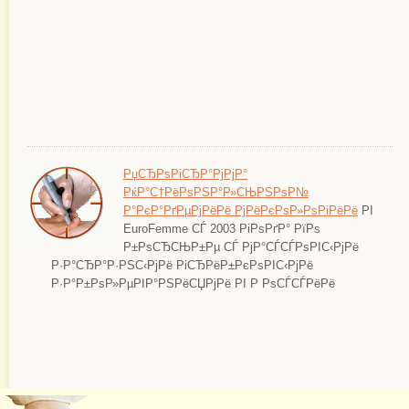
РџСЂРѕРіСЂР°РјРјР°
РќР°С†РёРѕРЅР°Р»СЊРЅРѕР№
Р°РєР°РґРµРјРёРё РјРёРєРѕР»РѕРіРёРё
РІ
EuroFemme СЃ 2003 РіРѕРґР° РїРѕ
Р±РѕСЂСЊР±Рµ СЃ РјР°СЃСЃРѕРІС‹РјРё
Р·Р°СЂР°Р·РЅС‹РјРё РіСЂРёР±РєРѕРІС‹РјРё
Р·Р°Р±РѕР»РµРІР°РЅРёСЏРјРё РІ Р РѕСЃСЃРёРё