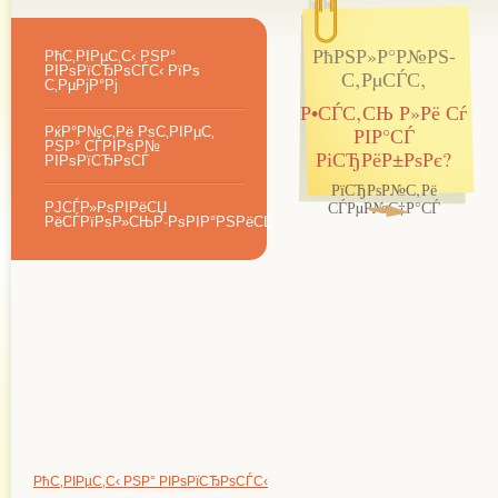
РћРЅР»Р°Р№РЅ-
РћС‚РІРµС‚С‹ РЅР°
РІРѕРїСЂРѕСЃС‹ РїРѕ
С‚РµСЃС‚
С‚РµРјР°Рј
Р•СЃС‚СЊ Р»Рё Сѓ
РІР°СЃ
РќР°Р№С‚Рё РѕС‚РІРµС‚
РЅР° СЃРІРѕР№
РіСЂРёР±РѕРє?
РІРѕРїСЂРѕСЃ
РїСЂРѕР№С‚Рё
СЃРµР№С‡Р°СЃ
РЈСЃР»РѕРІРёСЏ
РёСЃРїРѕР»СЊР·РѕРІР°РЅРёСЏ
РћС‚РІРµС‚С‹ РЅР° РІРѕРїСЂРѕСЃС‹