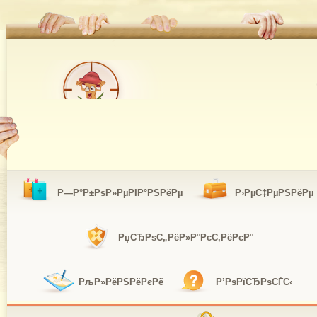
Р“СЂРёР±РѕРє.Р РЈ.
РџСЂРѕС‚РёРІРѕРіСЂРёР±РєРѕРІС‹Р№
РёРЅС‚РµСЂРЅРµС‚-РїСЂРѕРµРєС‚
Р—Р°Р±РѕР»РµРІР°РЅРёРµ
Р›РµС‡РµРЅРёРµ
РџСЂРѕС„РёР»Р°РєС‚РёРєР°
РљР»РёРЅРёРєРё
Р’РѕРїСЂРѕСЃС‹