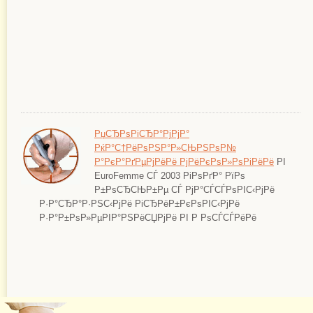
РџСЂРѕРіСЂР°РјРјР°
РќР°С†РёРѕРЅР°Р»СЊРЅРѕР№
Р°РєР°РґРµРјРёРё РјРёРєРѕР»РѕРіРёРё
РІ
EuroFemme СЃ 2003 РіРѕРґР° РїРѕ
Р±РѕСЂСЊР±Рµ СЃ РјР°СЃСЃРѕРІС‹РјРё
Р·Р°СЂР°Р·РЅС‹РјРё РіСЂРёР±РєРѕРІС‹РјРё
Р·Р°Р±РѕР»РµРІР°РЅРёСЏРјРё РІ Р РѕСЃСЃРёРё