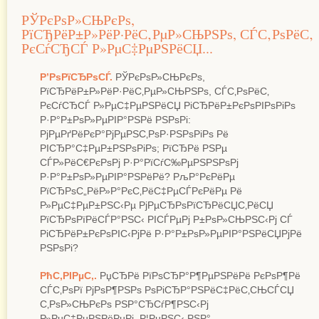
РЎРєРѕР»СЊРєРѕ,
РїСЂРёР±Р»РёР·РёС‚РµР»СЊРЅРѕ, СЃС‚РѕРёС‚
РєСѓСЂСЃ Р»РµС‡РµРЅРёСЏ...
Р’РѕРїСЂРѕСЃ.
РЎРєРѕР»СЊРєРѕ,
РїСЂРёР±Р»РёР·РёС‚РµР»СЊРЅРѕ, СЃС‚РѕРёС‚
РєСѓСЂСЃ Р»РµС‡РµРЅРёСЏ РіСЂРёР±РєРѕРІРѕРіРѕ
Р·Р°Р±РѕР»РµРІР°РЅРё РЅРѕРі:
РјРµРґРёРєР°РјРµРЅС‚РѕР·РЅРѕРіРѕ Рё
РІСЂР°С‡РµР±РЅРѕРіРѕ; РїСЂРё РЅРµ
СЃР»РёС€РєРѕРј Р·Р°РїСѓС‰РµРЅРЅРѕРј
Р·Р°Р±РѕР»РµРІР°РЅРёРё? РљР°РєРёРµ
РїСЂРѕС„РёР»Р°РєС‚РёС‡РµСЃРєРёРµ Рё
Р»РµС‡РµР±РЅС‹Рµ РјРµСЂРѕРїСЂРёСЏС‚РёСЏ
РїСЂРѕРїРёСЃР°РЅС‹ РІСЃРµРј Р±РѕР»СЊРЅС‹Рј СЃ
РіСЂРёР±РєРѕРІС‹РјРё Р·Р°Р±РѕР»РµРІР°РЅРёСЏРјРё
РЅРѕРі?
РћС‚РІРµС‚.
РџСЂРё РїРѕСЂР°Р¶РµРЅРёРё РєРѕР¶Рё
СЃС‚РѕРї РјРѕР¶РЅРѕ РѕРіСЂР°РЅРёС‡РёС‚СЊСЃСЏ
С‚РѕР»СЊРєРѕ РЅР°СЂСѓР¶РЅС‹Рј
Р»РµС‡РµРЅРёРµРј. Р¦РµРЅС‹ РЅР°