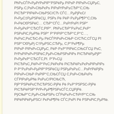
РћР±СЃР»РµРґРѕРІР°РЅРёРµ РїРѕР·РІРѕР»СЏРµС‚
РЅРµ С‚РѕР»СЊРєРѕ РїРѕРґРѕР±СЂР°С‚СЊ
РїСЂР°РІРёР»СЊРЅСѓСЋ СЃС…РµРјРєСѓ
Р»РµС‡РµРЅРёСЏ, РЅРѕ Рё РёР·Р±РµР¶Р°С‚СЊ
Р»РёС€РЅРёС… СЂР°СЃС…РѕРґРѕРІ РЅР°
Р»РµРєР°СЂСЃС‚РІР°. РћР±СЂР°Р±РѕС‚РєР°
РЅРѕРіС‚РµР№ РЅР° Р°РїРїР°СЂР°С‚Р°С…,
РєРѕС‚РѕСЂС‹Рµ РёСЃРїРѕР»СЊР·СѓСЋС‚СЃСЏ РІ
РЅР°С€РµРј С†РµРЅС‚СЂРµ, С‚Р°РєР¶Рµ
РїРѕР·РІРѕР»СЏРµС‚ РёР·Р±Р°РІРёС‚СЊСЃСЏ РѕС‚
РґРѕРїРѕР»РЅРёС‚РµР»СЊРЅРѕРіРѕ РїСЂРёРµРјР°
Р»РµРєР°СЂСЃС‚РІ. Р”Р»СЏ
РїСЂРѕС„РёР»Р°РєС‚РёРєРё РіСЂРёР±РєРѕРІРѕРіРѕ
Р·Р°Р±РѕР»РµРІР°РЅРёСЏ РЅРµРѕР±С…РѕРґРёРјРѕ
РїРѕР»СЊР·РѕРІР°С‚СЊСЃСЏ С‚РѕР»СЊРєРѕ
СЃРІРѕРµР№ РѕР±СѓРІСЊСЋ,
РјР°РЅРёРєСЋСЂРЅС‹РјРё Рё Р±Р°РЅРЅС‹РјРё
РїСЂРёРЅР°РґР»РµР¶РЅРѕСЃС‚СЏРјРё.
РўС‰Р°С‚РµР»СЊРЅРѕ СЃРѕР±Р»СЋРґР°С‚СЊ
РіРёРіРёРµРЅСѓ РєРѕР¶Рё СЃС‚РѕРї Рё РЅРѕРіС‚РµР№.