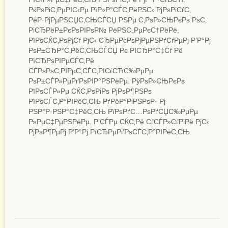
РќРѕРіС‚РµРІС‹Рµ РїР»Р°СЃС‚РёРЅС‹ РјРѕРіСѓС‚
РёР·РјРµРЅСЏС‚СЊСЃСЏ РЅРµ С‚РѕР»СЊРєРѕ РѕС‚
РіСЂРёР±РєРѕРІРѕР№ РёРЅС„РµРєС†РёРё,
РїРѕСЌС‚РѕРјСѓ РјС‹ СЂРµРєРѕРјРµРЅРґСѓРµРј Р’Р°Рј
РѕР±СЂР°С‚РёС‚СЊСЃСЏ Рє РІСЂР°С‡Сѓ Рё
РїСЂРѕРІРµСЃС‚Рё
СЃРѕРѕС‚РІРµС‚СЃС‚РІСѓСЋС‰РµРµ
РѕР±СЃР»РµРґРѕРІР°РЅРёРµ. РўРѕР»СЊРєРѕ
РїРѕСЃР»Рµ СЌС‚РѕРіРѕ РјРѕР¶РЅРѕ
РїРѕСЃС‚Р°РІРёС‚СЊ РґРёР°РіРЅРѕР· Рј
РЅР°Р·РЅР°С‡РёС‚СЊ РїРѕРґС…РѕРґСЏС‰РµРµ
Р»РµС‡РµРЅРёРµ. Р’СЃРµ СЌС‚Рё СѓСЃР»СѓРіРё РјС‹
РјРѕР¶РµРј Р’Р°Рј РїСЂРµРґРѕСЃС‚Р°РІРёС‚СЊ.