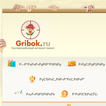
Р“СЂРёР±РѕРє.Р РЈ.
РџСЂРѕС‚РёРІРѕРіСЂРёР±РєРѕРІС‹Р№
РёРЅС‚РµСЂРЅРµС‚-РїСЂРѕРµРєС‚
Р—Р°Р±РѕР»РµРІР°РЅРёРµ
Р›РµС‡РµРЅРёРµ
РџСЂРѕС„РёР»Р°РєС‚РёРєР°
РљР»РёРЅРёРєРё
Р’РѕРїСЂРѕСЃС‹