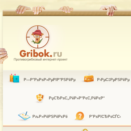
Р“СЂРёР±РѕРє.Р РЈ.
РџСЂРѕС‚РёРІРѕРіСЂРёР±РєРѕРІС‹Р№
РёРЅС‚РµСЂРЅРµС‚-РїСЂРѕРµРєС‚
Р—Р°Р±РѕР»РµРІР°РЅРёРµ
Р›РµС‡РµРЅРёРµ
РџСЂРѕС„РёР»Р°РєС‚РёРєР°
РљР»РёРЅРёРєРё
Р’РѕРїСЂРѕСЃС‹