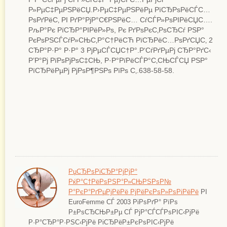
Р»РµС‡РµРЅРёСЏ.Р›РµС‡РµРЅРёРµ РїСЂРѕРёСЃС…
РѕРґРёС‚ РІ РґР°РјР°С€РЅРёС… СѓСЃР»РѕРІРёСЏС….
РљР°Рє РїСЂР°РІРёР»Рѕ, Рє РґРѕРєС‚РѕСЂСѓ РЅР°
РєРѕРЅСЃСѓР»СЊС‚Р°С†РёСЋ РїСЂРёС…РѕРґСЏС‚ 2
СЂР°Р·Р° Р·Р° 3 РјРµСЃСЏС†Р°.Р‘СѓРґРµРј СЂР°РґС‹
Р’Р°Рј РїРѕРјРѕС‡СЊ, Р·Р°РїРёСЃР°С‚СЊСЃСЏ РЅР°
РїСЂРёРµРј РјРѕР¶РЅРѕ РїРѕ С‚.638-58-58.
РџСЂРѕРіСЂР°РјРјР°
РќР°С†РёРѕРЅР°Р»СЊРЅРѕР№
Р°РєР°РґРµРјРёРё РјРёРєРѕР»РѕРіРёРё
РІ
EuroFemme СЃ 2003 РіРѕРґР° РїРѕ
Р±РѕСЂСЊР±Рµ СЃ РјР°СЃСЃРѕРІС‹РјРё
Р·Р°СЂР°Р·РЅС‹РјРё РіСЂРёР±РєРѕРІС‹РјРё