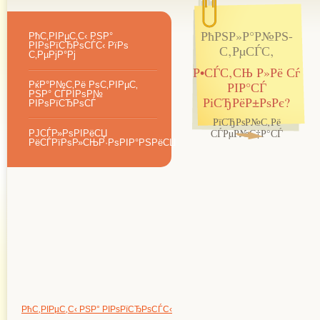
РћРЅР»Р°Р№РЅ-
РћС‚РІРµС‚С‹ РЅР°
РІРѕРїСЂРѕСЃС‹ РїРѕ
С‚РµСЃС‚
С‚РµРјР°Рј
Р•СЃС‚СЊ Р»Рё Сѓ
РІР°СЃ
РќР°Р№С‚Рё РѕС‚РІРµС‚
РЅР° СЃРІРѕР№
РіСЂРёР±РѕРє?
РІРѕРїСЂРѕСЃ
РїСЂРѕР№С‚Рё
СЃРµР№С‡Р°СЃ
РЈСЃР»РѕРІРёСЏ
РёСЃРїРѕР»СЊР·РѕРІР°РЅРёСЏ
РћС‚РІРµС‚С‹ РЅР° РІРѕРїСЂРѕСЃС‹