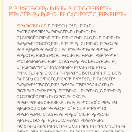
Р Р°РЅСЊС€Рµ РїРёР» РѕСЂСѓРЅРіР°Р»
РїРѕСЃР»Рµ РµРґС‹ Рё С‡СѓРІСЃС‚РІРѕРІР°Р»...
Р’РѕРїСЂРѕСЃ.
Р Р°РЅСЊС€Рµ РїРёР»
РѕСЂСѓРЅРіР°Р» РїРѕСЃР»Рµ РµРґС‹ Рё
С‡СѓРІСЃС‚РІРѕРІР°Р» РїРѕС‚РѕРј С‡С‚Рѕ РІС‹РїРёР»
Р»РµРєР°СЂСЃС‚РІРѕ,РґР°Р¶Рµ С†РІРµС‚ РјРѕС‡Рё
РёР·РјРµРЅРёР»СЃСЏ,Рё РїРѕР±Р°Р»РёРІР°Р»Р°
РїРµС‡РµРЅСЊ.Р­С‚Рѕ Р±С‹Р»Рѕ РіРѕРґ РЅР°Р·Р°Рґ.
Р“СЂРёР±РѕРє РЅР° СЂСѓРєРµ РїСЂРѕС€РµР».Рђ
СЃРµР№С‡Р°СЃ РєСѓРїРёР» РІ С‚РѕР№ Р¶Рµ
Р°РїС‚РµРєРµ СЌС‚Рѕ Р»РµРєР°СЂСЃС‚РІРѕ,РїСЊСЋ
Рё РЅРµ С‡СѓРІСЃС‚РІСѓСЋ РґР°Р¶Рµ РІРєСѓСЃР°
Р»РµРєР°СЂСЃС‚РІР°,РєР°Рє СЂР°РЅСЊС€Рµ,Р
РіСЂРёР±РѕРє РЅРµ РїСЂРѕС…РѕРґРёС‚,С‚Р°РєРѕРµ
С‡СѓРІСЃС‚РІРѕ Р±СѓРґС‚Рѕ СЌС‚Рѕ
РїРѕРґРґРµР»СЊРЅРѕРµ Р»РµРєР°СЂСЃС‚РІРѕ. РЈ
РјРµРЅСЏ СЂР°Р±РѕС‚Р° СЃРІСЏР·Р°РЅР° СЃ
РІРѕРґРѕР№-СЂСѓРєРё РІРµСЃСЊ РґРµРЅСЊ
РјРѕРєСЂС‹Рµ. РџРѕСЌС‚РѕРјСѓ РІРёРґРЅРѕ
РіСЂРёР±РѕРє РїРѕСЃР»Рµ С‚РѕРіРѕ РєР°Рє СЂСѓРєРё
РґРѕР»РіРѕ РјРѕРєСЂС‹Рµ,Р° РЅР° СЃСѓС…СѓСЋ РЅРµ