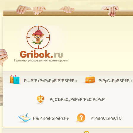
Р“СЂРёР±РѕРє.Р РЈ.
РџСЂРѕС‚РёРІРѕРіСЂРёР±РєРѕРІС‹Р№
РёРЅС‚РµСЂРЅРµС‚-РїСЂРѕРµРєС‚
Р—Р°Р±РѕР»РµРІР°РЅРёРµ
Р›РµС‡РµРЅРёРµ
РџСЂРѕС„РёР»Р°РєС‚РёРєР°
РљР»РёРЅРёРєРё
Р’РѕРїСЂРѕСЃС‹