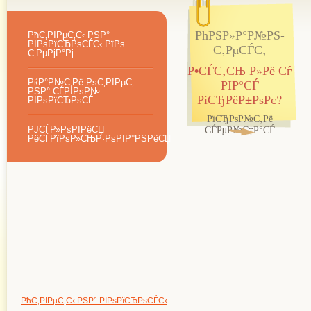
РћРЅР»Р°Р№РЅ-
РћС‚РІРµС‚С‹ РЅР°
РІРѕРїСЂРѕСЃС‹ РїРѕ
С‚РµСЃС‚
С‚РµРјР°Рј
Р•СЃС‚СЊ Р»Рё Сѓ
РІР°СЃ
РќР°Р№С‚Рё РѕС‚РІРµС‚
РЅР° СЃРІРѕР№
РіСЂРёР±РѕРє?
РІРѕРїСЂРѕСЃ
РїСЂРѕР№С‚Рё
СЃРµР№С‡Р°СЃ
РЈСЃР»РѕРІРёСЏ
РёСЃРїРѕР»СЊР·РѕРІР°РЅРёСЏ
РћС‚РІРµС‚С‹ РЅР° РІРѕРїСЂРѕСЃС‹