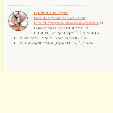
РџСЂРѕРіСЂР°РјРјР°
РќР°С†РёРѕРЅР°Р»СЊРЅРѕР№
Р°РєР°РґРµРјРёРё РјРёРєРѕР»РѕРіРёРё
РІ
EuroFemme СЃ 2003 РіРѕРґР° РїРѕ
Р±РѕСЂСЊР±Рµ СЃ РјР°СЃСЃРѕРІС‹РјРё
Р·Р°СЂР°Р·РЅС‹РјРё РіСЂРёР±РєРѕРІС‹РјРё
Р·Р°Р±РѕР»РµРІР°РЅРёСЏРјРё РІ Р РѕСЃСЃРёРё