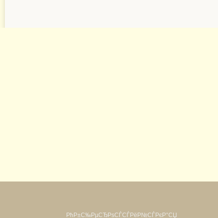
РћР±С‰РµСЂРѕСЃСЃРёР№СЃРєР°СЏ