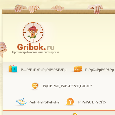
Р“СЂРёР±РѕРє.Р РЈ.
РџСЂРѕС‚РёРІРѕРіСЂРёР±РєРѕРІС‹Р№
РёРЅС‚РµСЂРЅРµС‚-РїСЂРѕРµРєС‚
Р—Р°Р±РѕР»РµРІР°РЅРёРµ
Р›РµС‡РµРЅРёРµ
РџСЂРѕС„РёР»Р°РєС‚РёРєР°
РљР»РёРЅРёРєРё
Р’РѕРїСЂРѕСЃС‹