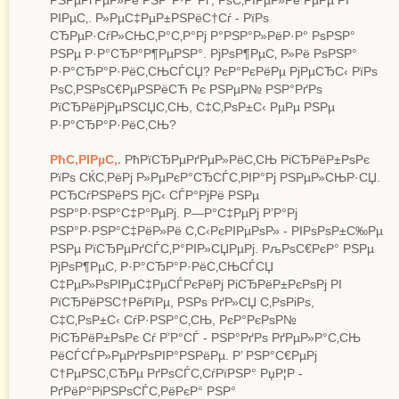
РІРµС‚. Р»РµС‡РµР±РЅРёС†Сѓ - РїРѕ
СЂРµР·СѓР»СЊС‚Р°С‚Р°Рј Р°РЅР°Р»РёР·Р° РѕРЅР°
РЅРµ Р·Р°СЂР°Р¶РµРЅР°. РјРѕР¶РµС‚ Р»Рё РѕРЅР°
Р·Р°СЂР°Р·РёС‚СЊСЃСЏ? РєР°РєРёРµ РјРµСЂС‹ РїРѕ
РѕС‚РЅРѕС€РµРЅРёСЋ Рє РЅРµР№ РЅР°РґРѕ
РїСЂРёРјРµРЅСЏС‚СЊ, С‡С‚РѕР±С‹ РµРµ РЅРµ
Р·Р°СЂР°Р·РёС‚СЊ?
РћС‚РІРµС‚.
РћРїСЂРµРґРµР»РёС‚СЊ РіСЂРёР±РѕРє
РїРѕ СЌС‚РёРј Р»РµРєР°СЂСЃС‚РІР°Рј РЅРµР»СЊР·СЏ.
РСЂСѓРЅРёРЅ РјС‹ СЃР°РјРё РЅРµ
РЅР°Р·РЅР°С‡Р°РµРј. Р—Р°С‡РµРј Р’Р°Рј
РЅР°Р·РЅР°С‡РёР»Рё С‚С‹РєРІРµРѕР» - РІРѕРѕР±С‰Рµ
РЅРµ РїСЂРµРґСЃС‚Р°РІР»СЏРµРј. РљРѕС€РєР° РЅРµ
РјРѕР¶РµС‚ Р·Р°СЂР°Р·РёС‚СЊСЃСЏ
С‡РµР»РѕРІРµС‡РµСЃРєРёРј РіСЂРёР±РєРѕРј РІ
РїСЂРёРЅС†РёРїРµ, РЅРѕ РґР»СЏ С‚РѕРіРѕ,
С‡С‚РѕР±С‹ СѓР·РЅР°С‚СЊ, РєР°РєРѕР№
РіСЂРёР±РѕРє Сѓ Р’Р°СЃ - РЅР°РґРѕ РґРµР»Р°С‚СЊ
РёСЃСЃР»РµРґРѕРІР°РЅРёРµ. Р’ РЅР°С€РµРј
С†РµРЅС‚СЂРµ РґРѕСЃС‚СѓРїРЅР° РџР¦Р -
РґРёР°РіРЅРѕСЃС‚РёРєР° РЅР°