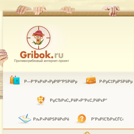
Р“СЂРёР±РѕРє.Р РЈ.
РџСЂРѕС‚РёРІРѕРіСЂРёР±РєРѕРІС‹Р№
РёРЅС‚РµСЂРЅРµС‚-РїСЂРѕРµРєС‚
Р—Р°Р±РѕР»РµРІР°РЅРёРµ
Р›РµС‡РµРЅРёРµ
РџСЂРѕС„РёР»Р°РєС‚РёРєР°
РљР»РёРЅРёРєРё
Р’РѕРїСЂРѕСЃС‹