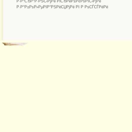
Р·Р°СЂР°Р·РЅС‹РјРё РіСЂРёР±РєРѕРІС‹РјРё
Р·Р°Р±РѕР»РµРІР°РЅРёСЏРјРё РІ Р РѕСЃСЃРёРё