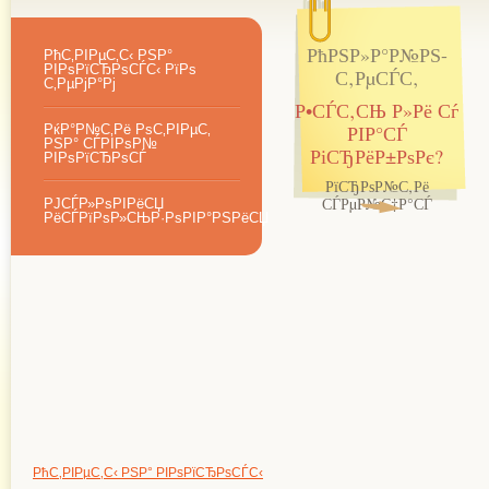
РћРЅР»Р°Р№РЅ-
РћС‚РІРµС‚С‹ РЅР°
РІРѕРїСЂРѕСЃС‹ РїРѕ
С‚РµСЃС‚
С‚РµРјР°Рј
Р•СЃС‚СЊ Р»Рё Сѓ
РІР°СЃ
РќР°Р№С‚Рё РѕС‚РІРµС‚
РЅР° СЃРІРѕР№
РіСЂРёР±РѕРє?
РІРѕРїСЂРѕСЃ
РїСЂРѕР№С‚Рё
СЃРµР№С‡Р°СЃ
РЈСЃР»РѕРІРёСЏ
РёСЃРїРѕР»СЊР·РѕРІР°РЅРёСЏ
РћС‚РІРµС‚С‹ РЅР° РІРѕРїСЂРѕСЃС‹