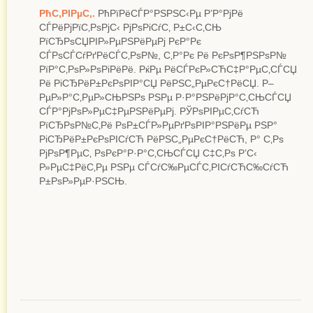
РћС‚РІРµС‚.
РћРїРёСЃР°РЅРЅС‹Рµ Р’Р°РјРё
СЃРёРјРїС‚РѕРјС‹ РјРѕРіСѓС‚ Р±С‹С‚СЊ
РїСЂРѕСЏРІР»РµРЅРёРµРј РєР°Рє
СЃРѕСЃСѓРґРёСЃС‚РѕР№, С‚Р°Рє Рё РєРѕР¶РЅРѕР№
РїР°С‚РѕР»РѕРіРёРё. РќРµ РёСЃРєР»СЋС‡Р°РµС‚СЃСЏ
Рё РіСЂРёР±РєРѕРІР°СЏ РёРЅС„РµРєС†РёСЏ. Р–
РµР»Р°С‚РµР»СЊРЅРѕ РЅРµ Р·Р°РЅРёРјР°С‚СЊСЃСЏ
СЃР°РјРѕР»РµС‡РµРЅРёРµРј. РЎРѕРІРµС‚СѓСЋ
РїСЂРѕР№С‚Рё РѕР±СЃР»РµРґРѕРІР°РЅРёРµ РЅР°
РіСЂРёР±РєРѕРІСѓСЋ РёРЅС„РµРєС†РёСЋ, Р° С‚Рѕ
РјРѕР¶РµС‚ РѕРєР°Р·Р°С‚СЊСЃСЏ С‡С‚Рѕ Р’С‹
Р»РµС‡РёС‚Рµ РЅРµ СЃСѓС‰РµСЃС‚РІСѓСЋС‰СѓСЋ
Р±РѕР»РµР·РЅСЊ.