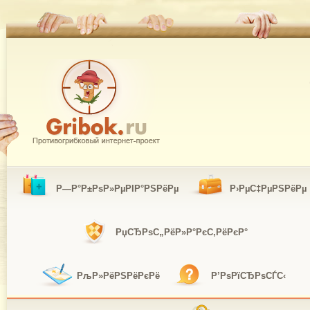
Р“СЂРёР±РѕРє.Р РЈ.
РџСЂРѕС‚РёРІРѕРіСЂРёР±РєРѕРІС‹Р№
РёРЅС‚РµСЂРЅРµС‚-РїСЂРѕРµРєС‚
Р—Р°Р±РѕР»РµРІР°РЅРёРµ
Р›РµС‡РµРЅРёРµ
РџСЂРѕС„РёР»Р°РєС‚РёРєР°
РљР»РёРЅРёРєРё
Р’РѕРїСЂРѕСЃС‹