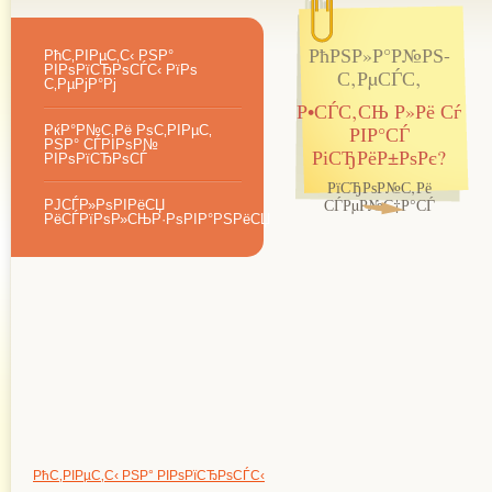
РћРЅР»Р°Р№РЅ-
РћС‚РІРµС‚С‹ РЅР°
РІРѕРїСЂРѕСЃС‹ РїРѕ
С‚РµСЃС‚
С‚РµРјР°Рј
Р•СЃС‚СЊ Р»Рё Сѓ
РІР°СЃ
РќР°Р№С‚Рё РѕС‚РІРµС‚
РЅР° СЃРІРѕР№
РіСЂРёР±РѕРє?
РІРѕРїСЂРѕСЃ
РїСЂРѕР№С‚Рё
СЃРµР№С‡Р°СЃ
РЈСЃР»РѕРІРёСЏ
РёСЃРїРѕР»СЊР·РѕРІР°РЅРёСЏ
РћС‚РІРµС‚С‹ РЅР° РІРѕРїСЂРѕСЃС‹