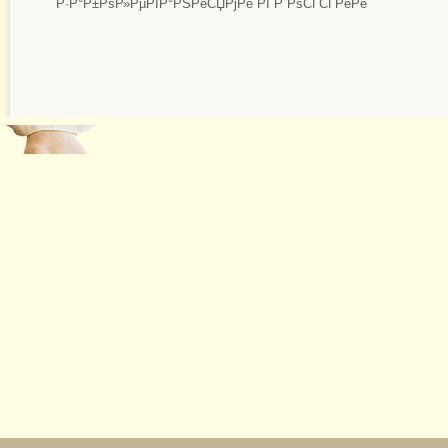
Р·Р°Р±РѕР»РµРІР°РЅРёСЏРјРё РІ Р РѕСЃСЃРёРё