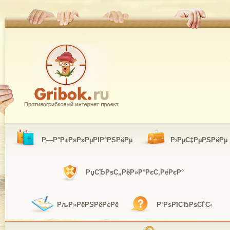
Р“СЂРёР±РѕРє.Р РЈ.
РџСЂРѕС‚РёРІРѕРіСЂРёР±РєРѕРІС‹Р№
РёРЅС‚РµСЂРЅРµС‚-РїСЂРѕРµРєС‚
Р—Р°Р±РѕР»РµРІР°РЅРёРµ
Р›РµС‡РµРЅРёРµ
РџСЂРѕС„РёР»Р°РєС‚РёРєР°
РљР»РёРЅРёРєРё
Р’РѕРїСЂРѕСЃС‹