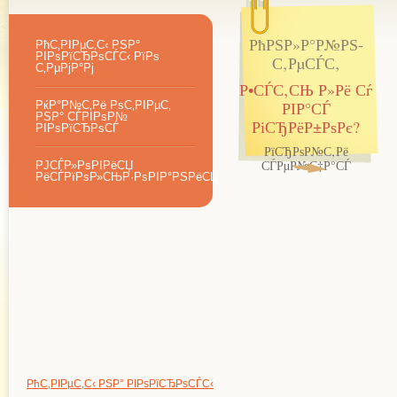
РћРЅР»Р°Р№РЅ-
РћС‚РІРµС‚С‹ РЅР°
РІРѕРїСЂРѕСЃС‹ РїРѕ
С‚РµСЃС‚
С‚РµРјР°Рј
Р•СЃС‚СЊ Р»Рё Сѓ
РІР°СЃ
РќР°Р№С‚Рё РѕС‚РІРµС‚
РЅР° СЃРІРѕР№
РіСЂРёР±РѕРє?
РІРѕРїСЂРѕСЃ
РїСЂРѕР№С‚Рё
СЃРµР№С‡Р°СЃ
РЈСЃР»РѕРІРёСЏ
РёСЃРїРѕР»СЊР·РѕРІР°РЅРёСЏ
РћС‚РІРµС‚С‹ РЅР° РІРѕРїСЂРѕСЃС‹