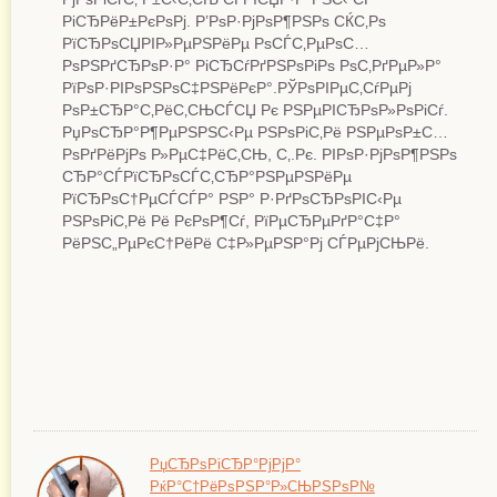
РіСЂРёР±РєРѕРј. Р’РѕР·РјРѕР¶РЅРѕ СЌС‚Рѕ
РїСЂРѕСЏРІР»РµРЅРёРµ РѕСЃС‚РµРѕС…
РѕРЅРґСЂРѕР·Р° РіСЂСѓРґРЅРѕРіРѕ РѕС‚РґРµР»Р°
РїРѕР·РІРѕРЅРѕС‡РЅРёРєР°.РЎРѕРІРµС‚СѓРµРј
РѕР±СЂР°С‚РёС‚СЊСЃСЏ Рє РЅРµРІСЂРѕР»РѕРіСѓ.
РџРѕСЂР°Р¶РµРЅРЅС‹Рµ РЅРѕРіС‚Рё РЅРµРѕР±С…
РѕРґРёРјРѕ Р»РµС‡РёС‚СЊ, С‚.Рє. РІРѕР·РјРѕР¶РЅРѕ
СЂР°СЃРїСЂРѕСЃС‚СЂР°РЅРµРЅРёРµ
РїСЂРѕС†РµСЃСЃР° РЅР° Р·РґРѕСЂРѕРІС‹Рµ
РЅРѕРіС‚Рё Рё РєРѕР¶Сѓ, РїРµСЂРµРґР°С‡Р°
РёРЅС„РµРєС†РёРё С‡Р»РµРЅР°Рј СЃРµРјСЊРё.
РџСЂРѕРіСЂР°РјРјР°
РќР°С†РёРѕРЅР°Р»СЊРЅРѕР№