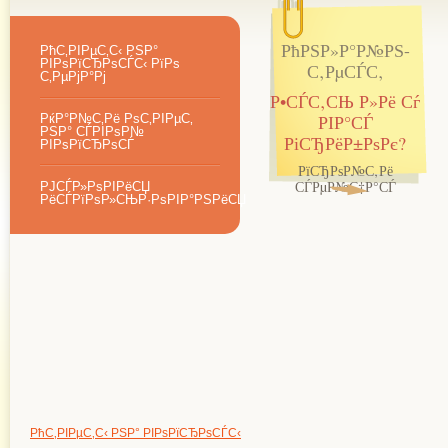
РћРЅР»Р°Р№РЅ-
РћС‚РІРµС‚С‹ РЅР°
РІРѕРїСЂРѕСЃС‹ РїРѕ
С‚РµСЃС‚
С‚РµРјР°Рј
Р•СЃС‚СЊ Р»Рё Сѓ
РІР°СЃ
РќР°Р№С‚Рё РѕС‚РІРµС‚
РЅР° СЃРІРѕР№
РіСЂРёР±РѕРє?
РІРѕРїСЂРѕСЃ
РїСЂРѕР№С‚Рё
СЃРµР№С‡Р°СЃ
РЈСЃР»РѕРІРёСЏ
РёСЃРїРѕР»СЊР·РѕРІР°РЅРёСЏ
РћС‚РІРµС‚С‹ РЅР° РІРѕРїСЂРѕСЃС‹