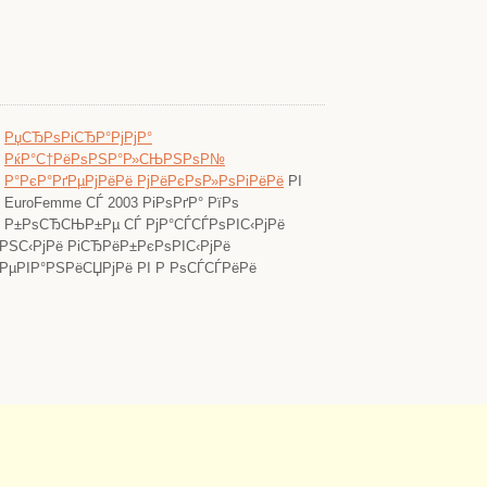
РџСЂРѕРіСЂР°РјРјР°
РќР°С†РёРѕРЅР°Р»СЊРЅРѕР№
Р°РєР°РґРµРјРёРё РјРёРєРѕР»РѕРіРёРё
РІ
EuroFemme СЃ 2003 РіРѕРґР° РїРѕ
Р±РѕСЂСЊР±Рµ СЃ РјР°СЃСЃРѕРІС‹РјРё
РЅС‹РјРё РіСЂРёР±РєРѕРІС‹РјРё
РµРІР°РЅРёСЏРјРё РІ Р РѕСЃСЃРёРё