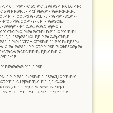
ѓРєР°С… (РїР°Р»СЊС†Р°С…) Рё РЅР° РіСЂСѓРґРё
РІ Р¦РќРРљР’Р СЃ РђРєР°РґРµРјРёРєРѕРј.
СЂР°Р· РІ С‚СЂРё РґРЅСЏ Рё Р°РґРІР°РЅС‚Р°Р»
»Р°СЂ РїРѕ 2 С‚Р°Р±Р». РІ РґРµРЅСЊ,
РЅРёРјР°Р»Р°, С‚.Рє. РєРѕСЂРјР»СЋ
ЅСЃС‚СЂСѓРєС†РёРё РїСЂРё Р»Р°РєС‚Р°С†РёРё
ЂРёРјРµРЅРµРЅРёСЏ РјР°Р·Рё С‡РµСЂРµР·
РЅРѕРІРёР»Р°СЃСЊ СЃРЅРѕРІР°. Р§С‚Рѕ РјРЅРµ
, С‚.Рє. РѕРЅРё РіРѕСЂРјРѕРЅР°Р»СЊРЅС‹Рµ Рё
Р±СѓРґСЊ РґСЂСѓРіРёРµ РјРµС‚РѕРґС‹
ЂР°РїРёСЋ.
ЅР° РќРёРєРѕР»Р°РµРІРЅР°
ѕР№ РІРѕР·РЅРёРєРЅРѕРІРµРЅРёСЏ С‚Р°РєРёС…
µСЂР°РїРёСЏ РјРѕР¶РµС‚ РїРѕРјРѕС‡СЊ
С€РёС‚СЊ СЃР°РјСѓ РїСЂРѕР±Р»РµРјСѓ.
°Р»РёСЃС‚Р° РІ РЅР°С€РµРј С†РµРЅС‚СЂРµ. Р—