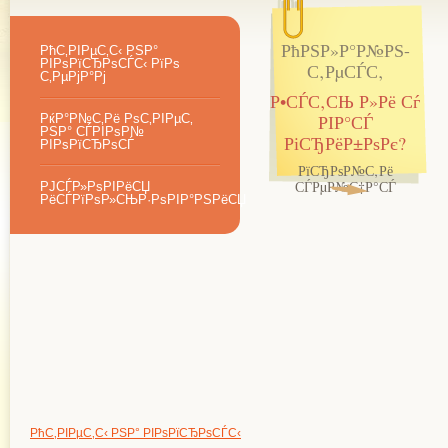
РћРЅР»Р°Р№РЅ-
РћС‚РІРµС‚С‹ РЅР°
РІРѕРїСЂРѕСЃС‹ РїРѕ
С‚РµСЃС‚
С‚РµРјР°Рј
Р•СЃС‚СЊ Р»Рё Сѓ
РІР°СЃ
РќР°Р№С‚Рё РѕС‚РІРµС‚
РЅР° СЃРІРѕР№
РіСЂРёР±РѕРє?
РІРѕРїСЂРѕСЃ
РїСЂРѕР№С‚Рё
СЃРµР№С‡Р°СЃ
РЈСЃР»РѕРІРёСЏ
РёСЃРїРѕР»СЊР·РѕРІР°РЅРёСЏ
РћС‚РІРµС‚С‹ РЅР° РІРѕРїСЂРѕСЃС‹