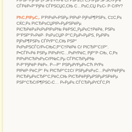
СЃРёР»Р°РјРё СЃРЅСЏС‚СЊ С…РѕС‚СЏ Р±С‹ Р·СѓРґ?
РћС‚РІРµС‚.
Р’РїРѕР»РЅРµ РІРѕР·РјРѕР¶РЅРѕ, С‡С‚Рѕ
СЌС‚Рѕ РїСЂРѕСЏРІР»РµРЅРёРµ
РіСЂРёР±РєРѕРІРѕР№ РёРЅС„РµРєС†РёРё, РЅРѕ
Р°РЅР°Р»РёР· РѕР±СЏР·Р°С‚РµР»РµРЅ, РµРіРѕ
РјРѕР¶РЅРѕ СЃРґР°С‚СЊ РЅР°
РєРѕРЅСЃСѓР»СЊС‚Р°С†РёРё Сѓ РІСЂР°С‡Р°.
Р•СЃР»Рё РЅРµ РїРѕРґС…РѕРґРёС‚ РјР°Р·СЊ, С‚Рѕ
РїРѕРїСЂРѕР±СѓР№С‚Рµ СЃРїСЂРµР№
Р›Р°РјРёР·РёР». Р—Р° РЅРµРґРµР»СЋ РґРѕ
РІРёР·РёС‚Р° Рє РІСЂР°С‡Сѓ РЅРµРѕР±С…РѕРґРёРјРѕ
РїСЂРµРєСЂР°С‚РёС‚СЊ РїСЂРёРјРµРЅРµРЅРёРµ
РЅР°СЂСѓР¶РЅС‹С… Р»РµРє.СЃСЂРµРґСЃС‚РІ