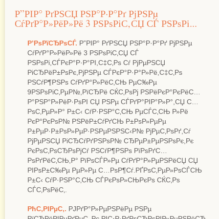
Р”РІР° РґРЅСЏ РЅР°Р·Р°Рґ РјРЅРµ
СѓРґР°Р»РёР»Рё 3 РЅРѕРіС‚СЏ СЃ РЅРѕРі...
Р’РѕРїСЂРѕСЃ.
Р”РІР° РґРЅСЏ РЅР°Р·Р°Рґ РјРЅРµ
СѓРґР°Р»РёР»Рё 3 РЅРѕРіС‚СЏ СЃ
РЅРѕРі,СЃРєР°Р·Р°РІ,С‡С‚Рѕ Сѓ РјРµРЅСЏ
РіСЂРёР±РѕРє,РјРЅРµ СЃРєР°Р·Р°Р»Рё,С‡С‚Рѕ
РЅСѓР¶РЅРѕ СѓРґР°Р»РёС‚СЊ РµС‰Рµ
9РЅРѕРіС‚РµР№,РїСЂРё СЌС‚РѕРј РЅРёРєР°РєРёС…
Р°РЅР°Р»РёР·РѕРІ СЏ РЅРµ СЃРґР°РІР°Р»Р°,СЏ С…
РѕС‚РµР»Р° Р±С‹ СѓР·РЅР°С‚СЊ РµСЃС‚СЊ Р»Рё
РєР°РєРѕР№ РЅРёР±СѓРґСЊ Р±РѕР»РµРµ
Р±РµР·Р±РѕР»РµР·РЅРµРЅРЅС‹Р№ РјРµС‚РѕРґ,Сѓ
РјРµРЅСЏ РіСЂСѓРґРЅРѕР№ СЂРµР±РµРЅРѕРє,Рє
РєРѕС‚РѕСЂРѕРјСѓ РЅСѓР¶РЅРѕ РїРѕРґС…
РѕРґРёС‚СЊ,Р° РїРѕСЃР»Рµ СѓРґР°Р»РµРЅРёСЏ СЏ
РІРѕР±С‰Рµ РµР»Рµ С…РѕР¶Сѓ.РҐРѕС‚РµР»РѕСЃСЊ
Р±С‹ СѓР·РЅР°С‚СЊ СЃРєРѕР»СЊРєРѕ СЌС‚Рѕ
СЃС‚РѕРёС‚.
РћС‚РІРµС‚.
РЈРґР°Р»РµРЅРёРµ РЅРµ
РїСЂРёРІРµРґРµС‚ Рє РІС‹Р·РґРѕСЂРѕРІР»РµРЅРёСЋ,