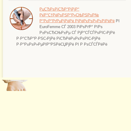
РџСЂРѕРіСЂР°РјРјР°
РќР°С†РёРѕРЅР°Р»СЊРЅРѕР№
Р°РєР°РґРµРјРёРё РјРёРєРѕР»РѕРіРёРё
РІ
EuroFemme СЃ 2003 РіРѕРґР° РїРѕ
Р±РѕСЂСЊР±Рµ СЃ РјР°СЃСЃРѕРІС‹РјРё
Р·Р°СЂР°Р·РЅС‹РјРё РіСЂРёР±РєРѕРІС‹РјРё
Р·Р°Р±РѕР»РµРІР°РЅРёСЏРјРё РІ Р РѕСЃСЃРёРё