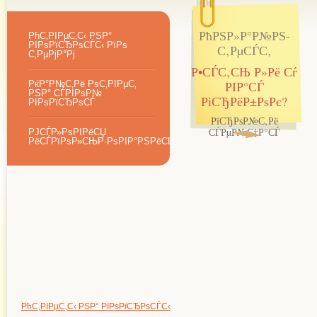
РћРЅР»Р°Р№РЅ-
РћС‚РІРµС‚С‹ РЅР°
РІРѕРїСЂРѕСЃС‹ РїРѕ
С‚РµСЃС‚
С‚РµРјР°Рј
Р•СЃС‚СЊ Р»Рё Сѓ
РІР°СЃ
РќР°Р№С‚Рё РѕС‚РІРµС‚
РЅР° СЃРІРѕР№
РіСЂРёР±РѕРє?
РІРѕРїСЂРѕСЃ
РїСЂРѕР№С‚Рё
СЃРµР№С‡Р°СЃ
РЈСЃР»РѕРІРёСЏ
РёСЃРїРѕР»СЊР·РѕРІР°РЅРёСЏ
РћС‚РІРµС‚С‹ РЅР° РІРѕРїСЂРѕСЃС‹