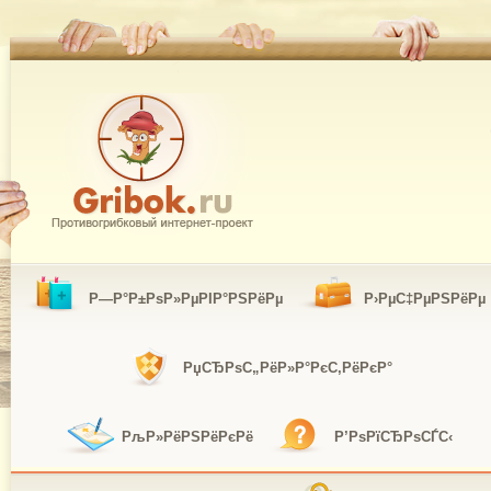
Р“СЂРёР±РѕРє.Р РЈ.
РџСЂРѕС‚РёРІРѕРіСЂРёР±РєРѕРІС‹Р№
РёРЅС‚РµСЂРЅРµС‚-РїСЂРѕРµРєС‚
Р—Р°Р±РѕР»РµРІР°РЅРёРµ
Р›РµС‡РµРЅРёРµ
РџСЂРѕС„РёР»Р°РєС‚РёРєР°
РљР»РёРЅРёРєРё
Р’РѕРїСЂРѕСЃС‹