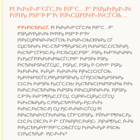
РІ РѕР±Р»Р°СЃС‚Рё РїР°С…Р° РЅРµРґРµР»Рё
РґРІРµ РЅР°Р·Р°Рґ РїРѕСЏРІРёР»РёСЃСЊ ...
Р’РѕРїСЂРѕСЃ.
РІ РѕР±Р»Р°СЃС‚Рё РїР°С…Р°
РЅРµРґРµР»Рё РґРІРµ РЅР°Р·Р°Рґ
РїРѕСЏРІРёР»РёСЃСЊ Р±РѕР»СЊС€РёРµ СЃ
СЏСЂРєРѕ РІС‹СЂР°Р¶РµРЅС‹Рј РєРѕРЅС‚СѓСЂРѕРј,
РєСЂР°СЃРЅС‹Рµ РїСЉСЏС‚РЅР°, РЅРµ РєР°РєРѕРіРѕ
Р±РµСЃРїРѕРєРѕР№СЃС‚РІР° РѕРЅРё РЅРµ
РїСЂРёРЅРѕСЃСЏС‚, РЅРµС‚ РЅРµ Р·СѓРґР° РЅРµ
Р±РѕР»Рё, Р±РµР· Р±РѕР»Рё РјРѕС‡СѓСЃСЊ,
РµРґРёРЅСЃС‚РІРµРЅРЅРѕРµ СЃРјСѓС‰РµРЅРёРµ
С‡С‚Рѕ РѕРЅРё РµСЃС‚СЊ!.РџСЂРёС‡РёРЅРѕР№ РїРѕ
РєРѕС‚РѕСЂРѕР№ РѕРЅРё РїРѕСЏРІРёР»Рё, РјРЅРµ
С‚Р°Рє РєР°Р¶РµС‚СЃСЏ, СЏРІР»СЏРµС‚СЃСЏ
РѕР±С‰РµРµ С‚РІРµСЂРґРѕРµ-РјС‹Р»Рѕ
РєРѕС‚РѕСЂС‹Рј СЏ РјС‹Р»РёР»СЃСЏ РІ
РіРѕСЂРѕРґСЃРєРѕР№ СЃР°СѓРЅРµ. РЎРєР°Р¶РёС‚Рµ
С‡С‚Рѕ СЌС‚Рѕ Р·Р° СЃРёРјРїС‚РѕРјС‹ ,РјРѕР¶РµС‚ Р»Рё
РїРµСЂРµРґР°РІР°С‚СЊСЃСЏ Р±РѕР»РµР·РЅСЊ
С‡РµСЂРµР· РјС‹Р»Рѕ?