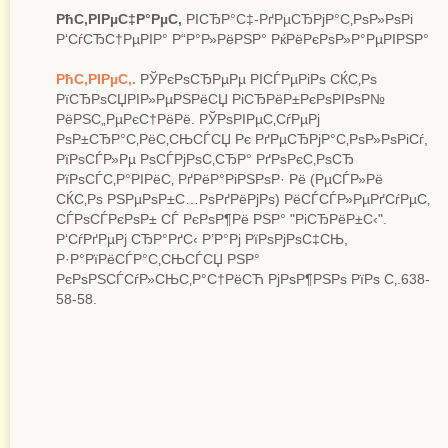
РћС‚РІРµС‡Р°РµС‚
РІСЂР°С‡-РґРµСЂРјР°С‚РѕР»РѕРі
Р‘СѓСЂС†РµРІР° Р“Р°Р»РёРЅР° РќРёРєРѕР»Р°РµРІРЅР°
РћС‚РІРµС‚.
РЎРєРѕСЂРµРµ РІСЃРµРіРѕ СЌС‚Рѕ
РїСЂРѕСЏРІР»РµРЅРёСЏ РіСЂРёР±РєРѕРІРѕР№
РёРЅС„РµРєС†РёРё. РЎРѕРІРµС‚СѓРµРј
РѕР±СЂР°С‚РёС‚СЊСЃСЏ Рє РґРµСЂРјР°С‚РѕР»РѕРіСѓ,
РїРѕСЃР»Рµ РѕСЃРјРѕС‚СЂР° РґРѕРєС‚РѕСЂ
РїРѕСЃС‚Р°РІРёС‚ РґРёР°РіРЅРѕР· Рё (РµСЃР»Рё
СЌС‚Рѕ РЅРµРѕР±С…РѕРґРёРјРѕ) РёСЃСЃР»РµРґСѓРµС‚
СЃРѕСЃРєРѕР± СЃ РєРѕР¶Рё РЅР° "РіСЂРёР±С‹".
Р‘СѓРґРµРј СЂР°РґС‹ Р’Р°Рј РїРѕРјРѕС‡СЊ,
Р·Р°РїРёСЃР°С‚СЊСЃСЏ РЅР°
РєРѕРЅСЃСѓР»СЊС‚Р°С†РёСЋ РјРѕР¶РЅРѕ РїРѕ С‚.638-
58-58.