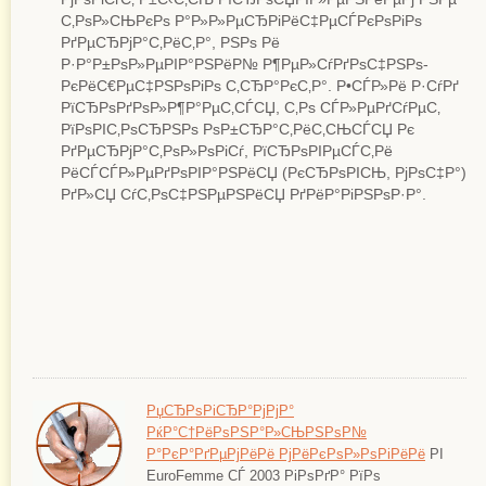
С‚РѕР»СЊРєРѕ Р°Р»Р»РµСЂРіРёС‡РµСЃРєРѕРіРѕ
РґРµСЂРјР°С‚РёС‚Р°, РЅРѕ Рё
Р·Р°Р±РѕР»РµРІР°РЅРёР№ Р¶РµР»СѓРґРѕС‡РЅРѕ-
РєРёС€РµС‡РЅРѕРіРѕ С‚СЂР°РєС‚Р°. Р•СЃР»Рё Р·СѓРґ
РїСЂРѕРґРѕР»Р¶Р°РµС‚СЃСЏ, С‚Рѕ СЃР»РµРґСѓРµС‚
РїРѕРІС‚РѕСЂРЅРѕ РѕР±СЂР°С‚РёС‚СЊСЃСЏ Рє
РґРµСЂРјР°С‚РѕР»РѕРіСѓ, РїСЂРѕРІРµСЃС‚Рё
РёСЃСЃР»РµРґРѕРІР°РЅРёСЏ (РєСЂРѕРІСЊ, РјРѕС‡Р°)
РґР»СЏ СѓС‚РѕС‡РЅРµРЅРёСЏ РґРёР°РіРЅРѕР·Р°.
РџСЂРѕРіСЂР°РјРјР°
РќР°С†РёРѕРЅР°Р»СЊРЅРѕР№
Р°РєР°РґРµРјРёРё РјРёРєРѕР»РѕРіРёРё
РІ
EuroFemme СЃ 2003 РіРѕРґР° РїРѕ