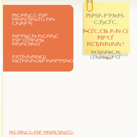
РћРЅР»Р°Р№РЅ-
РћС‚РІРµС‚С‹ РЅР°
РІРѕРїСЂРѕСЃС‹ РїРѕ
С‚РµСЃС‚
С‚РµРјР°Рј
Р•СЃС‚СЊ Р»Рё Сѓ
РІР°СЃ
РќР°Р№С‚Рё РѕС‚РІРµС‚
РЅР° СЃРІРѕР№
РіСЂРёР±РѕРє?
РІРѕРїСЂРѕСЃ
РїСЂРѕР№С‚Рё
СЃРµР№С‡Р°СЃ
РЈСЃР»РѕРІРёСЏ
РёСЃРїРѕР»СЊР·РѕРІР°РЅРёСЏ
РћС‚РІРµС‚С‹ РЅР° РІРѕРїСЂРѕСЃС‹